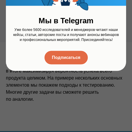
для клиентов?
— Как назвать?
— В каких каналах рекламировать?
Мы в Telegram
— Какой вариант рекламы лучше?
— …
Уже более 5600 исследователей и менеджеров читают наши
кейсы, статьи, авторские посты и получают анонсы вебинаров
и профессиональных мероприятий. Присоединяйтесь!
В следующих главах мы покажем, как исследования
Подписаться
помогают создавать отдельные элементы продукта,
в итоге максимизируя вероятность успеха всего
продукта целиком. На примере нескольких основных
элементов мы покажем подходы к тестированию.
Многие другие задачи вы сможете решить
по аналогии.