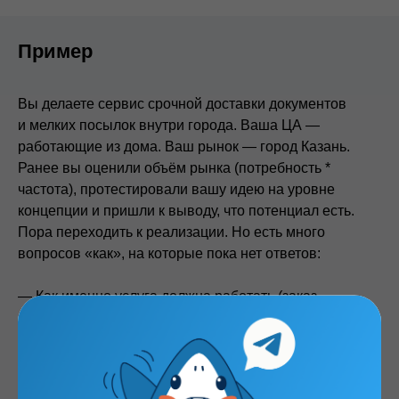
Пример
Вы делаете сервис срочной доставки документов
и мелких посылок внутри города. Ваша ЦА —
работающие из дома. Ваш рынок — город Казань.
Ранее вы оценили объём рынка (потребность *
частота), протестировали вашу идею на уровне
концепции и пришли к выводу, что потенциал есть.
Пора переходить к реализации. Но есть много
вопросов «как», на которые пока нет ответов:
— Как именно услуга должна работать (заказ,
курьеры, оплата, отслеживание…)?
— Какие варианты скорости доставки нужны?
— Сколько это должно стоить?
— Как сформулировать наше предложение