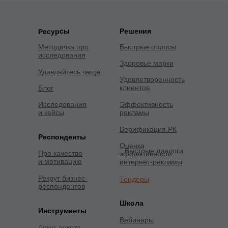
Решения
Ресурсы
Методичка про
Быстрые опросы
исследования
Здоровье марки
Удивляйтесь чаще
Удовлетворенность
клиентов
Блог
Исследования
Эффективность
и кейсы
рекламы
Верификация РК
Респонденты
Оценка
Быстрые диалоги
Про качество
эффективности
и мотивацию
интернет-рекламы
Рекрут бизнес-
Тендеры
респондентов
Школа
Инструменты
Вебинары
Демо-анкета