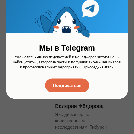
Артём Тинчурин
Основатель Тибурон
Мы в Telegram
15-летний опыт исследований рынка
Уже более 5600 исследователей и менеджеров читают наши
(как со стороны агентства, так и со
кейсы, статьи, авторские посты и получают анонсы вебинаров
стороны клиента) и разработки ИТ-
и профессиональных мероприятий. Присоединяйтесь!
продуктов. Основал Тибурон, который
входит в топ-10 исследовательских
компаний в России.
Подписаться
Валерия Фёдорова
Экс-директор по
качественным
исследованиям, Тибурон