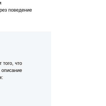
м
ерез поведение
 того, что
 описание
м: