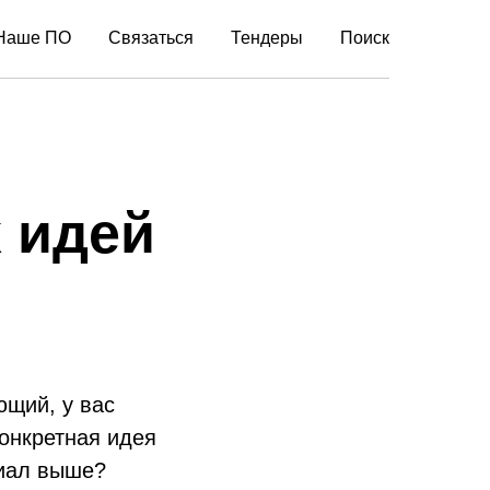
Наше ПО
Связаться
Тендеры
Поиск
 идей
ющий, у вас
конкретная идея
циал выше?