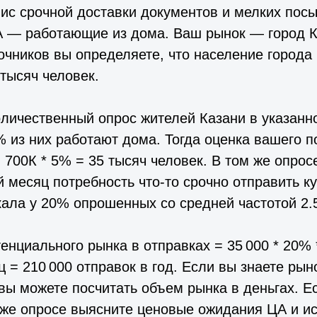
ис срочной доставки документов и мелких посы
А — работающие из дома. Ваш рынок — город К
очников вы определяете, что население города 
 тысяч человек.
личественный опрос жителей Казани в указанн
5% из них работают дома. Тогда оценка вашего 
 700К * 5% = 35 тысяч человек. В том же опрос
й месяц потребность что-то срочно отправить к
кала у 20% опрошенных со средней частотой 2.5
енциального рынка в отправках = 35 000 * 20% *
ц = 210 000 отправок в год. Если вы знаете ры
 вы можете посчитать объем рынка в деньгах. Е
 же опросе выясните ценовые ожидания ЦА и и