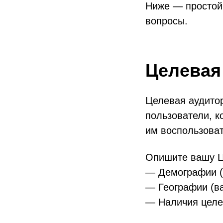
Ниже — простой 
вопросы.
Целевая
Целевая аудитор
пользователи, к
им воспользоват
Опишите вашу Ц
— Демографии (п
— Географии (в
— Наличия целе