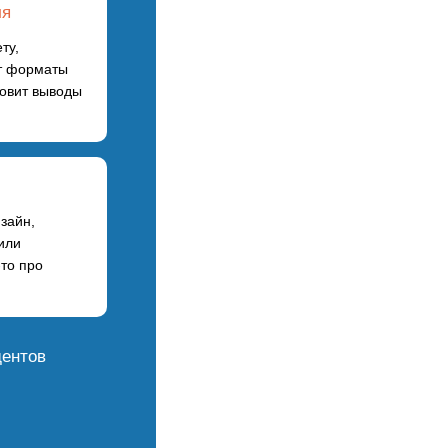
ля
ту,
ет форматы
товит выводы
зайн,
или
-то про
дентов