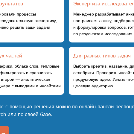
зультатов
Экспертиза исследовате
ировали процессы
Менеджер разрабатывает анке
следовательскую экспертизу,
настраивает логику, подбира
ивно решать ваши задачи
и формулировки вопросов, го
по результатам исследования.
ух частей
Для разных типов задач
афики, облака слов, тепловые
Выбрать креатив, название, ди
фильтровать и сравнивать
селебрити. Проверить инсайт 
 второй — аналитическая
продуктовую идею. Узнать что
джера с выводами и инсайтами.
целевую аудиторию.
ос с помощью решения можно по онлайн-панели респон
rch или по своей базе.
 →