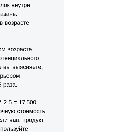
лок внутри
азань.
в возрасте
ом возрасте
потенциального
е вы выясняете,
урьером
 раза.
 2.5 = 17 500
ночную стоимость
сли ваш продукт
спользуйте