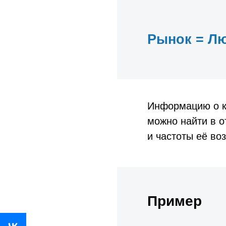
Рынок = Лю
Информацию о к
можно найти в о
и частоты её во
Пример