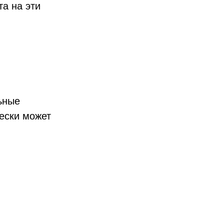
а на эти
ьные
чески может