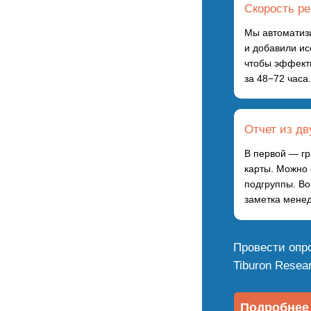
Скорость ре
Мы автоматиз
и добавили ис
чтобы эффект
за 48−72 часа.
Отчет из дв
В первой — гр
карты. Можно 
подгруппы. Во
заметка мене
Провести опр
Tiburon Resea
Подробнее