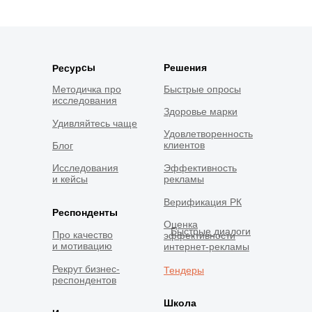
Решения
Ресурсы
Методичка про
Быстрые опросы
исследования
Здоровье марки
Удивляйтесь чаще
Удовлетворенность
клиентов
Блог
Исследования
Эффективность
и кейсы
рекламы
Верификация РК
Респонденты
Оценка
Быстрые диалоги
Про качество
эффективности
и мотивацию
интернет-рекламы
Рекрут бизнес-
Тендеры
респондентов
Школа