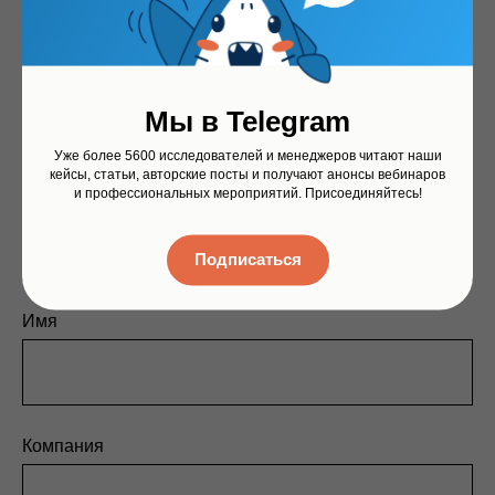
Получите на почту запись
вебинара
и презентаций
Мы в Telegram
Уже более 5600 исследователей и менеджеров читают наши
кейсы, статьи, авторские посты и получают анонсы вебинаров
и профессиональных мероприятий. Присоединяйтесь!
Электронная почта
Подписаться
Имя
Компания