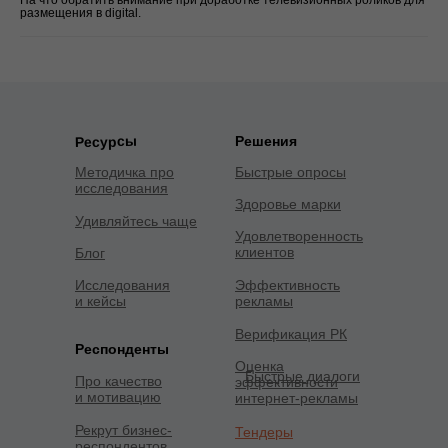
размещения в digital.
Решения
Ресурсы
Методичка про
Быстрые опросы
исследования
Здоровье марки
Удивляйтесь чаще
Удовлетворенность
клиентов
Блог
Исследования
Эффективность
и кейсы
рекламы
Верификация РК
Респонденты
Оценка
Быстрые диалоги
Про качество
эффективности
и мотивацию
интернет-рекламы
Рекрут бизнес-
Тендеры
респондентов