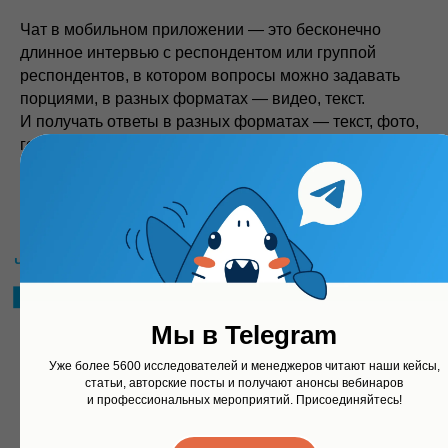
Чат в мобильном приложении — это бесконечно
длинное интервью с респондентом или группой
респондентов, в котором вопросы можно задавать
порциями, в разных форматах — видео, текст.
И получать ответы в разных форматах — текст, фото,
голос, видео. Это и «квол» и «квонт». Клиенты охотно
согласятся на «глубинное интервью» с «продактами»
в чате. Это возможно даже в видео-формате.
Мы в Telegram
Уже более 5600 исследователей и менеджеров читают наши кейсы,
статьи, авторские посты и получают анонсы вебинаров
и профессиональных мероприятий. Присоединяйтесь!