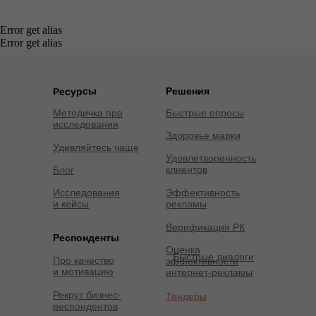
Error get alias
Error get alias
Решения
Ресурсы
Методичка про
Быстрые опросы
исследования
Здоровье марки
Удивляйтесь чаще
Удовлетворенность
клиентов
Блог
Исследования
Эффективность
и кейсы
рекламы
Верификация РК
Респонденты
Оценка
Быстрые диалоги
Про качество
эффективности
и мотивацию
интернет-рекламы
Рекрут бизнес-
Тендеры
респондентов