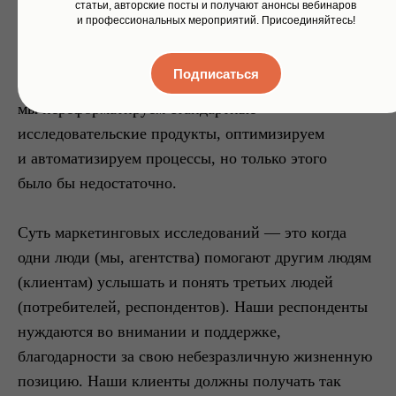
статьи, авторские посты и получают анонсы вебинаров
и профессиональных мероприятий. Присоединяйтесь!
Люди — наше всё
Подписаться
Чтобы достигать заявленных целей
мы переформатируем стандартные
исследовательские продукты, оптимизируем
и автоматизируем процессы, но только этого
было бы недостаточно.
Суть маркетинговых исследований — это когда
одни люди (мы, агентства) помогают другим людям
(клиентам) услышать и понять третьих людей
(потребителей, респондентов).
Наши респонденты
нуждаются во внимании и поддержке,
благодарности за свою небезразличную жизненную
позицию.
Наши клиенты
должны получать так