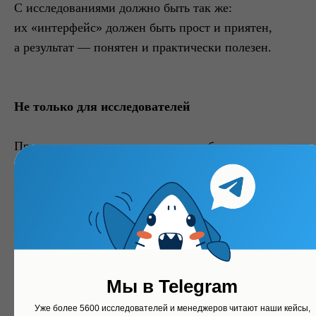
С исследованиями должно быть так же:
их «интерфейс» должен быть прост и приятен,
а результат — понятен и практически полезен.
Не только для исследователей
Причем, понятно и просто должно быть не только
профессиональным исследователям, но и тем, кто
непосредственно принимает бизнес-решения:
маркетологам, бренд- и продакт- менеджерам,
руководителям. Мы разрабатываем наши продукты
и выстраиваем наши процессы так, чтобы сделать
исследования доступными широкому кругу
Мы в Telegram
принимающих решения людей.
Уже более 5600 исследователей и менеджеров читают наши кейсы,