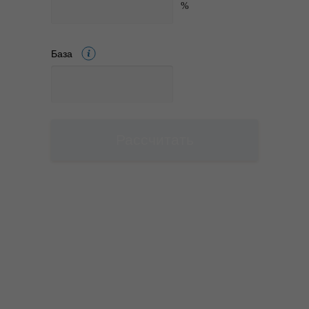
База
Рассчитать
Введены
некорректные
данные