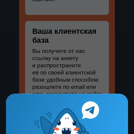
Ваша клиентская
база
Вы получите от нас
ссылку на анкету
и распространите
её по своей клиентской
базе удобным способом:
разошлете по email или
sms, разместите на сайте.
Вы контролируете сбор данных.
Сроки сбора данных — на ваше
усмотрение.
Стоимость проекта от 70 000