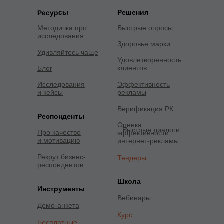
Решения
Ресурсы
Методичка про
Быстрые опросы
исследования
Здоровье марки
Удивляйтесь чаще
Удовлетворенность
клиентов
Блог
Исследования
Эффективность
и кейсы
рекламы
Верификация РК
Респонденты
Оценка
Быстрые диалоги
Про качество
эффективности
и мотивацию
интернет-рекламы
Рекрут бизнес-
Тендеры
респондентов
Школа
Инструменты
Вебинары
Демо-анкета
Курс
Бесплатные