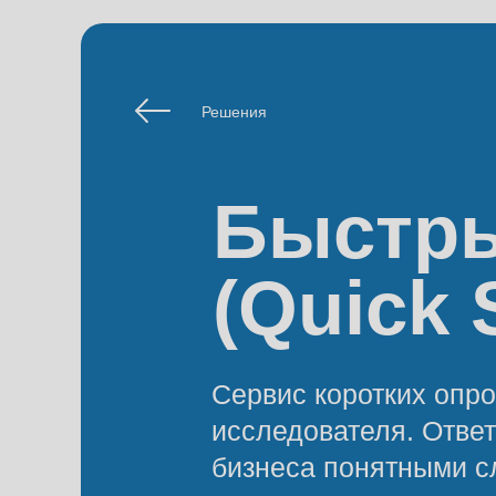
Решения
Быстр
(Quick 
Сервис коротких опро
исследователя. Отве
бизнеса понятными сл