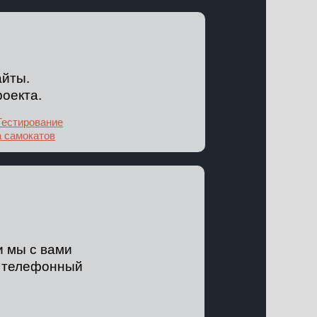
айты.
оекта.
Тестирование
а самокатов
 мы с вами
й телефонный