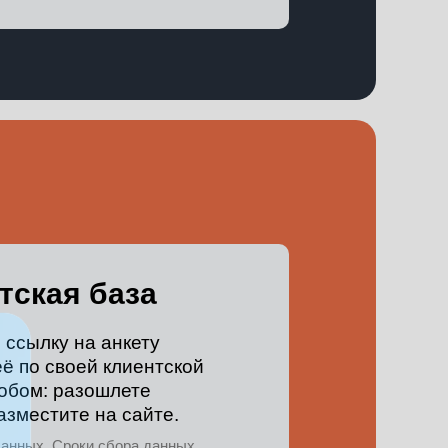
тская база
 ссылку на анкету
ё по своей клиентской
обом: разошлете
разместите на сайте.
данных. Сроки сбора данных