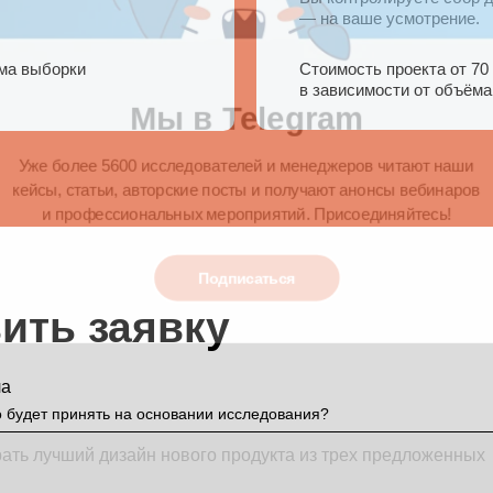
Мы в Telegram
— на ваше усмотрение.
ема выборки
Стоимость проекта от 70 
Уже более 5600 исследователей и менеджеров читают наш
в зависимости от объёма
ейсы, статьи, авторские посты и получают анонсы вебинар
и профессиональных мероприятий. Присоединяйтесь!
Подписаться
ить заявку
ча
 будет принять на основании исследования?