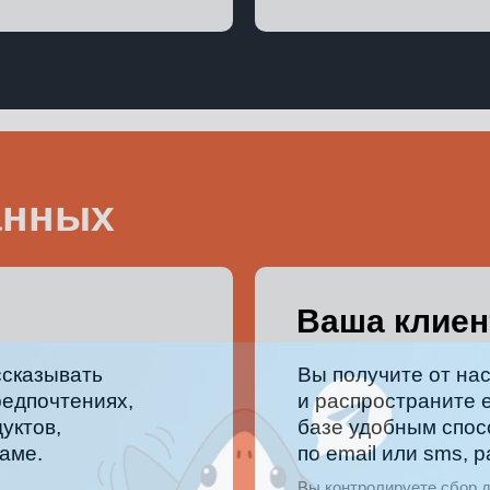
анных
Ваша клиен
ссказывать
Вы получите от нас
редпочтениях,
и распространите е
уктов,
базе удобным спос
аме.
по email или sms, 
Вы контролируете сбор 